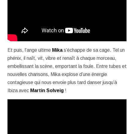
Et puis, l’ange ultime
Mika
s’échappe de sa cage. Tel un
phénix, il naît, vit, vibre et renaît à chaque morceau,
embellissant la scène, emportant la foule. Entre tubes et
nouvelles chansons, Mika explose d’une énergie
contagieuse qui nous envoie plus tard danser jusqu’à
Ibiza avec
Martin Solveig
!