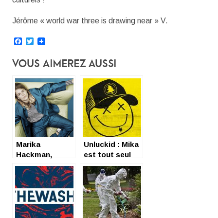
Jérôme « world war three is drawing near » V.
Facebook
Twitter
Vous Aimerez Aussi
Marika
Unluckid : Mika
Hackman,
est tout seul
Queen of
spleen