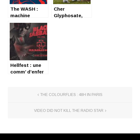
The WASH :
Cher
machine
Glyphosate,
créative
approuvée
Hellfest : une
comm’ d’enfer
THE COLOURFLIES : 48H IN PARIS
VIDEO DID NOT KILL THE RADIO STAR