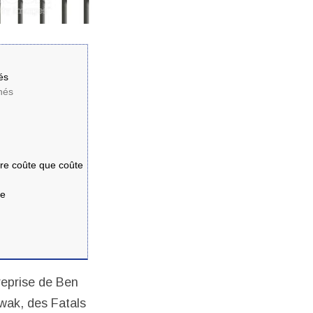
és
inés
ture coûte que coûte
ce
reprise de Ben
wak, des Fatals