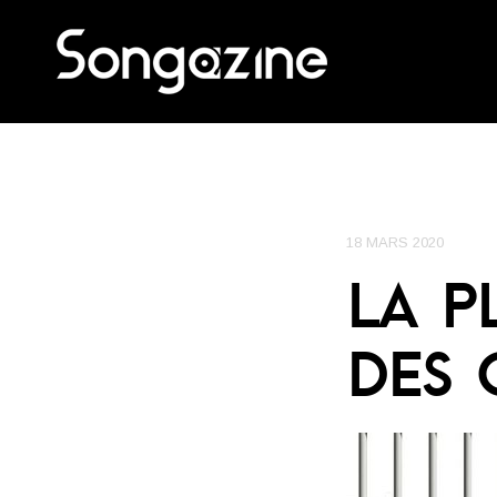
18 MARS 2020
LA P
DES 