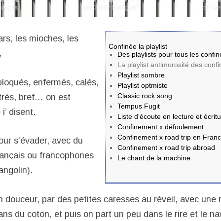
rs, les mioches, les
Confinée la playlist
,
Des playlists pour tous les confin
La playlist antimorosité des conf
Playlist sombre
bloqués, enfermés, calés,
Playlist optmiste
Classic rock song
trés, bref… on est
Tempus Fugit
’ disent.
Liste d’écoute en lecture et écri
Confinement x défoulement
Confinement x road trip en Fran
our s’évader, avec du
Confinement x road trip abroad
rançais ou francophones
Le chant de la machine
ngolin).
ouceur, par des petites caresses au réveil, avec une 
 du coton, et puis on part un peu dans le rire et le na