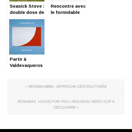
Seasick Steve :
Rencontre avec
double dose de
le formidable
blues-rock
Ed Harcourt,
Boulevard
Voltaire
Partir à
Valdevaqueros
avec Fred
Nevché
VIRGINIA WING : APPROCHE DÉSTRUCTURÉE
ROSAWAY, »GOOD FOR YOU » NOUVEAU VIDÉO CLIP À
DÉCOUVRIR