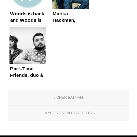
Woods is back
Marika
and Woods is
Hackman,
Love
Queen of
spleen
Part-Time
Friends, duo à
plein temps
CHER BATMAN,
LA YEGROS EN CONCERTS