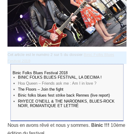
Cet article est le numéro 2 sur 5 du dossier
Binic Folks Blues
Festival 2018
Binic Folks Blues Festival 2018
BINIC FOLKS BLUES FESTIVAL, LA DECIMA !
Hoa Queen – Friends ask me : Am I in love ?
The Floors – Join the fight
Binic folks blues fest strike back Rennes (live report)
RHYECE O’NEILL & THE NARODNIKS, BLUES-ROCK
NOIR, ROMANTIQUE ET LETTRÉ
Nous en avons rêvé et nous y sommes.
Binic !!!
10ème
édition du festival.