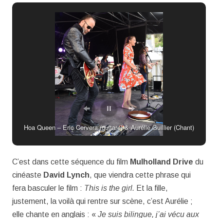
Hoa Queen – Eric Cervera (guitare) & Aurélie Guillier (Chant)
C’est dans cette séquence du film
Mulholland Drive
du
cinéaste
David Lynch
, que viendra cette phrase qui
fera basculer le film :
This is the girl.
Et la fille,
justement, la voilà qui rentre sur scène, c’est Aurélie ;
elle chante en anglais : «
Je suis bilingue, j’ai vécu aux