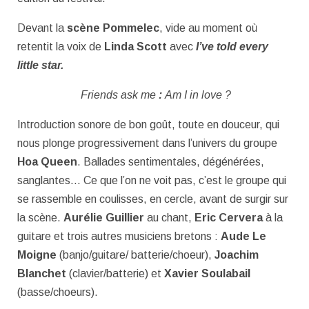
Devant la
scène Pommelec
, vide au moment où
retentit la voix de
Linda Scott
avec
I’ve told every
little star.
Friends ask me
:
Am I in love ?
Introduction sonore de bon goût, toute en douceur, qui
nous plonge progressivement dans l’univers du groupe
Hoa Queen
. Ballades sentimentales, dégénérées,
sanglantes… Ce que l’on ne voit pas, c’est le groupe qui
se rassemble en coulisses, en cercle, avant de surgir sur
la scène.
Aurélie Guillier
au chant,
Eric Cervera
à la
guitare et trois autres musiciens bretons :
Aude Le
Moigne
(banjo/guitare/ batterie/choeur),
Joachim
Blanchet
(clavier/batterie) et
Xavier Soulabail
(basse/choeurs).