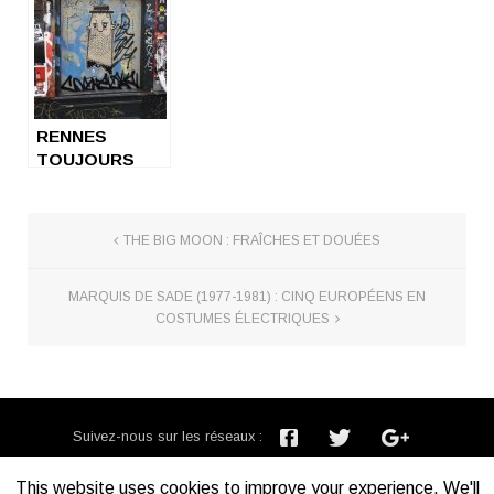
ROCK – 2ème
ROCK – 1ère
partie : 76/80s
partie : 60s-70s
RENNES
TOUJOURS
‘’CAPITALE DU
ROCK’’ EN 2017
?
THE BIG MOON : FRAÎCHES ET DOUÉES
MARQUIS DE SADE (1977-1981) : CINQ EUROPÉENS EN
COSTUMES ÉLECTRIQUES
Suivez-nous sur les réseaux :
Inscription newsletter :
This website uses cookies to improve your experience. We'll