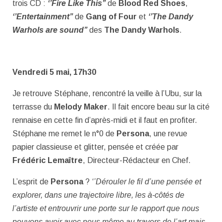
trois CD :
‘’Fire Like This’’
de
Blood Red Shoes
,
‘’Entertainment’’
de
Gang of Four
et
‘’The Dandy
Warhols are sound’’
des
The Dandy Warhols
.
Vendredi 5 mai, 17h30
Je retrouve Stéphane, rencontré la veille à l’Ubu, sur la
terrasse du
Melody Maker
. Il fait encore beau sur la cité
rennaise en cette fin d’après-midi et il faut en profiter.
Stéphane me remet le n°0 de
Persona
, une revue
papier classieuse et glitter, pensée et créée par
Frédéric Lemaître
, Directeur-Rédacteur en Chef.
L’esprit de
Persona
?
‘’Dérouler le fil d’une pensée et
explorer, dans une trajectoire libre, les à-côtés de
l’artiste et entrouvrir une porte sur le rapport que nous
pouvons avoir avec nous même au travers de l’art mais