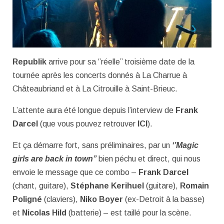
Republik
arrive pour sa ‘’réelle’’ troisième date de la
tournée après les concerts donnés à La Charrue à
Châteaubriand et à La Citrouille à Saint-Brieuc.
L’attente aura été longue depuis l’interview de
Frank
Darcel
(que vous pouvez retrouver
ICI
).
Et ça démarre fort, sans préliminaires, par un
‘’Magic
girls are back in town’’
bien péchu et direct, qui nous
envoie le message que ce combo –
Frank Darcel
(chant, guitare),
Stéphane Kerihuel
(guitare),
Romain
Poligné
(claviers),
Niko Boyer
(ex-Detroit à la basse)
et
Nicolas Hild
(batterie) – est taillé pour la scène.