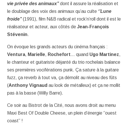
vie privée des animaux’’
dont il assure la réalisation et
le doublage des voix des animaux qu’au culte
‘’Lune
froide’’
(1991), film N&B radical et rock’n’roll dont il est le
réalisateur et acteur, aux côtés de
Jean-François
Stévenin
.
On évoque les grands acteurs du cinéma français :
Ventura
,
Marielle
,
Rochefort
… quand
Ugo Martinez
,
le chanteur et guitariste déjanté du trio rochelais balance
ses premières vociférations punk. Ça sature à la guitare
fuzz, ça reverb à tout va, ça démolit au niveau des fûts
(
Anthony Vignaud
au look de métalleux) et ça ne mollit
pas à la basse (Willy Barre).
Ce soir au Bistrot de la Cité, nous avons droit au menu
Maxi Best Of Double Cheese, un plein d’énergie ‘’ouest
coast’’ !