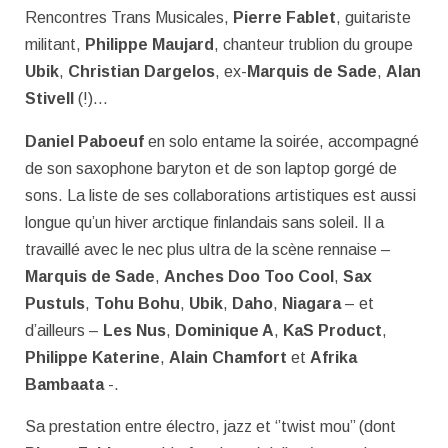
Rencontres Trans Musicales,
Pierre Fablet
, guitariste
militant,
Philippe Maujard
, chanteur trublion du groupe
Ubik
,
Christian Dargelos
, ex-
Marquis de Sade
,
Alan
Stivell
(!)…
Daniel Paboeuf
en solo entame la soirée, accompagné
de son saxophone baryton et de son laptop gorgé de
sons. La liste de ses collaborations artistiques est aussi
longue qu’un hiver arctique finlandais sans soleil. Il a
travaillé avec le nec plus ultra de la scène rennaise –
Marquis de Sade
,
Anches Doo Too Cool
,
Sax
Pustuls
,
Tohu Bohu
,
Ubik
,
Daho
,
Niagara
– et
d’ailleurs –
Les Nus
,
Dominique A
,
KaS Product
,
Philippe Katerine
,
Alain Chamfort
et
Afrika
Bambaata
-.
Sa prestation entre électro, jazz et ‘’twist mou’’ (dont