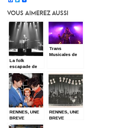
Vous Aimerez Aussi
Trans
Musicales de
La folk
Rennes :
escapade de
Cocorico
Laish aux Trois
rock’n’roll
Baudets !
RENNES, UNE
RENNES, UNE
BREVE
BREVE
HISTOIRE DU
HISTOIRE DU