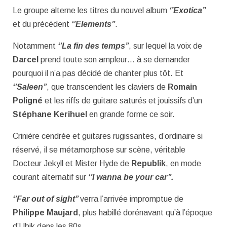
Le groupe alterne les titres du nouvel album
‘’Exotica’’
et du précédent
‘’Elements’’
.
Notamment
‘’La fin des temps’’
, sur lequel la voix de
Darcel
prend toute son ampleur… à se demander
pourquoi il n’a pas décidé de chanter plus tôt. Et
‘’Saleen’’
, que transcendent les claviers de
Romain
Poligné
et les riffs de guitare saturés et jouissifs d’un
Stéphane Kerihuel
en grande forme ce soir.
Crinière cendrée et guitares rugissantes, d’ordinaire si
réservé, il se métamorphose sur scène, véritable
Docteur Jekyll et Mister Hyde de
Republik
, en mode
courant alternatif sur
‘’I wanna be your car’’.
‘’Far out of sight’’
verra l’arrivée impromptue de
Philippe Maujard
, plus habillé dorénavant qu’à l’époque
d’Ubik dans les 80s.