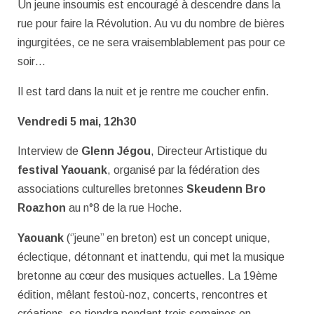
Un jeune insoumis est encouragé à descendre dans la
rue pour faire la Révolution. Au vu du nombre de bières
ingurgitées, ce ne sera vraisemblablement pas pour ce
soir…
Il est tard dans la nuit et je rentre me coucher enfin.
Vendredi 5 mai, 12h30
Interview de
Glenn Jégou
, Directeur Artistique du
festival Yaouank
, organisé par la fédération des
associations culturelles bretonnes
Skeudenn Bro
Roazhon
au n°8 de la rue Hoche.
Yaouank
(‘’jeune’’ en breton) est un concept unique,
éclectique, détonnant et inattendu, qui met la musique
bretonne au cœur des musiques actuelles. La 19ème
édition, mêlant festoù-noz, concerts, rencontres et
créations, se tiendra pendant trois semaines en