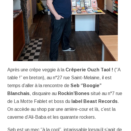
Après une crêpe veggie à la
Crêperie Ouzh Taol !
(‘’A
table !’’ en breton), au n°27 rue Saint-Melaine, il est
temps d’aller à la rencontre de
Seb ‘’Boogie’’
Blanchais
, disquaire au
Rockin’Bones
situé au n°7 rue
de La Motte Fablet et boss du
label Beast Records
.
On accède au shop par une arrière-cour et là, c’est la
caverne d’Ali-Baba et les quarante rockers.
Seb est un mec ‘’à la cool’’, intarissable lorsqu’il s’agit de