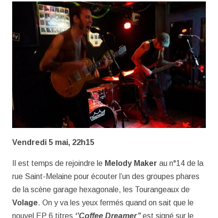
Vendredi 5 mai, 22h15
Il est temps de rejoindre le
Melody Maker
au n°14 de la
rue Saint-Melaine pour écouter l’un des groupes phares
de la scène garage hexagonale, les Tourangeaux de
Volage
. On y va les yeux fermés quand on sait que le
nouvel EP 6 titres
‘’Coffee Dreamer’’
est signé sur le