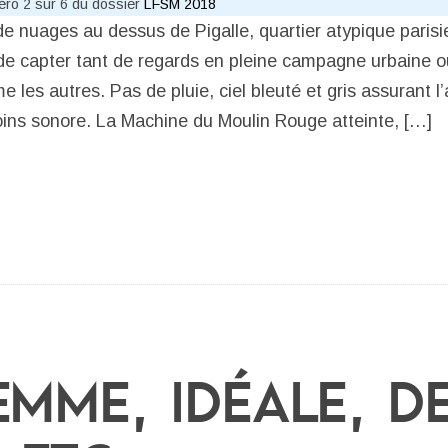
méro 2 sur 6 du dossier
LFSM 2018
 nuages au dessus de Pigalle, quartier atypique parisi
e capter tant de regards en pleine campagne urbaine où
les autres. Pas de pluie, ciel bleuté et gris assurant l’
oins sonore. La Machine du Moulin Rouge atteinte, […]
EMME, IDÉALE, D