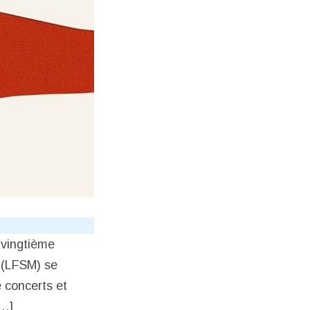
 vingtième
t (LFSM) se
 concerts et
[…]