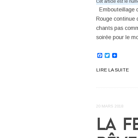
Cet article est le nu
Embouteillage de
Rouge continue d
chants pas comme 
soirée pour le m
Facebook
Twitter
LIRE LA SUITE
20 MARS 2018
LA F