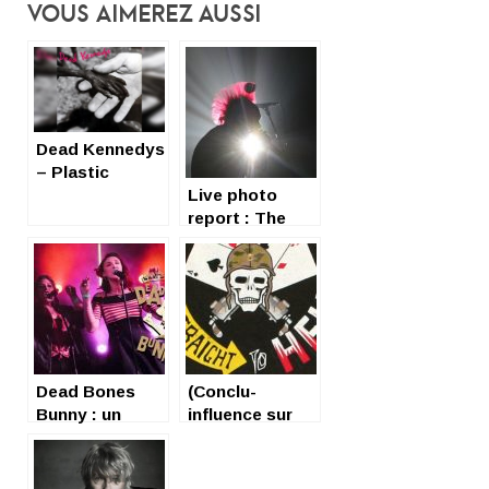
Vous Aimerez Aussi
Dead Kennedys
– Plastic
Surgery
Live photo
Disasters
report : The
Exploited
Dead Bones
(Conclu-
Bunny : un
influence sur
cocktail
notre société)
détonant !
Punk’s not
Dead ?