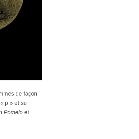
nommés de façon
« p » et se
en
Pomelo
et