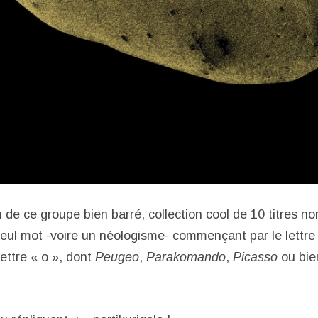
m de ce groupe bien barré, collection cool de 10 titres 
seul mot -voire un néologisme- commençant par le lettre 
lettre « o », dont
Peugeo
,
Parakomando
,
Picasso
ou bi