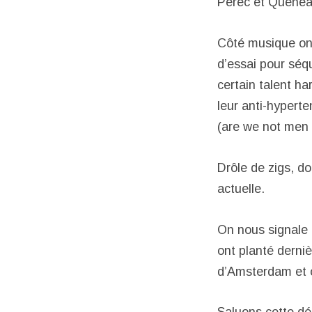
Perec et Queneau 
Côté musique on 
d’essai pour séq
certain talent h
leur anti-hypert
(are we not men 
Drôle de zigs, do
actuelle.
On nous signale
ont planté derniè
d’Amsterdam et o