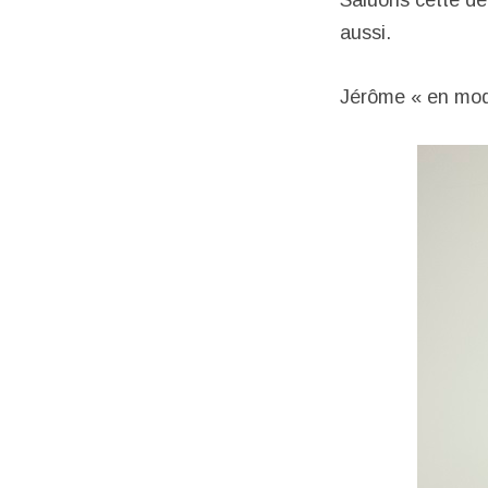
Saluons cette d
aussi.
Jérôme « en mod