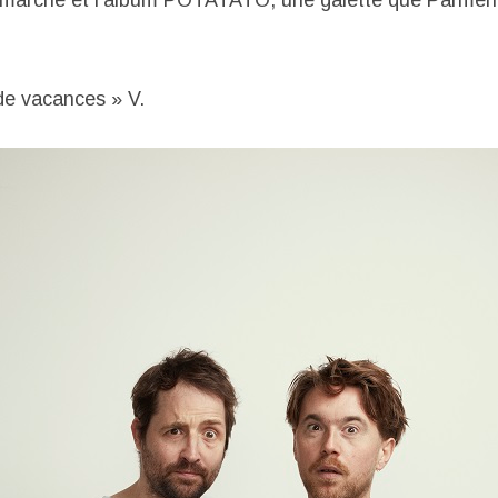
émarche et l’album POTATATO, une galette que Parmenti
e vacances » V.