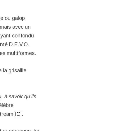
ue ou galop
-mais avec un
 ayant confondu
enté D.E.V.O.
es multiformes.
la grisaille
, à savoir qu’ils
élèbre
estream
ICI
.