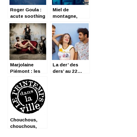
Roger Goula :
Miel de
acute soothing
montagne,
effect
Derrière ma
réalité
Marjolaine
La der’ des
Piémont : les
ders’ au 22…
pouvoirs d’une
Femme
Chouchous,
chouchous,
demandez nos