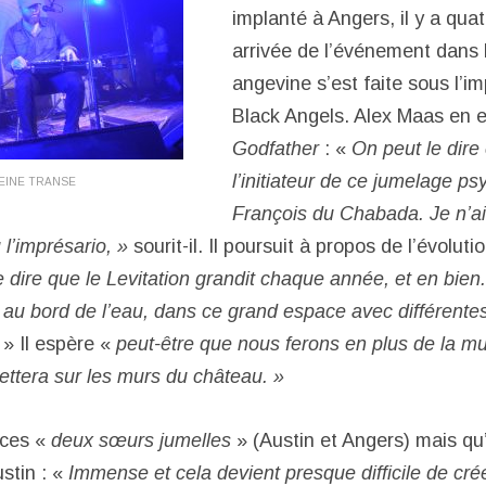
implanté à Angers, il y a qua
arrivée de l’événement dans l
angevine s’est faite sous l’i
Black Angels. Alex Maas en e
Godfather
: «
On peut le dir
l’initiateur de ce jumelage p
EINE TRANSE
François du Chabada. Je n’ai
u l’imprésario, »
sourit-il. Il poursuit à propos de l’évoluti
 dire que le Levitation grandit chaque année, et en bien
au bord de l’eau, dans ce grand espace avec différente
» Il espère «
peut-être que nous ferons en plus de la mus
jettera sur les murs du château. »
 ces «
deux sœurs jumelles
» (Austin et Angers) mais qu’
stin : «
Immense et cela devient presque difficile de crée