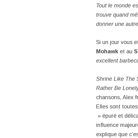
Tout le monde est 
trouve quand m
donner une autr
Si un jour vous e
Mohawk
et au
S
excellent barbec
Shrine Like The S
Rather Be Lonel
chansons, Alex fr
Elles sont toute
» épuré et délic
influence majeur
explique que c’e