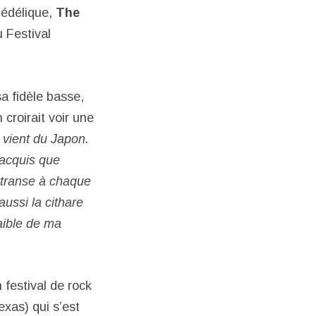
hédélique,
The
 Festival
a fidèle basse,
 croirait voir une
 vient du Japon.
i acquis que
n transe à chaque
aussi la cithare
faible de ma
 festival de rock
exas) qui s’est