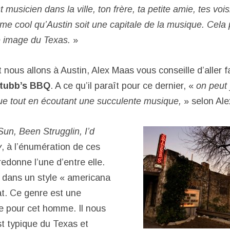
musicien dans la ville, ton frère, ta petite amie, tes vois
ême
cool qu’Austin soit une capitale de la musique. Cela
e image du Texas.
»
t nous allons à Austin, Alex Maas vous conseille d’aller f
tubb’s BBQ
. A ce qu’il paraît pour ce dernier, «
on peut
ue tout en écoutant une succulente musique,
» selon Ale
un, Been Strugglin, I’d
y
, à l’énumération de ces
edonne l’une d’entre elle.
s dans un style « americana
at. Ce genre est une
e pour cet homme. Il nous
st typique du Texas et