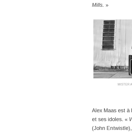
Mills.
»
MISTER 
Alex Maas est à 
et ses idoles. «
W
(John Entwistle)