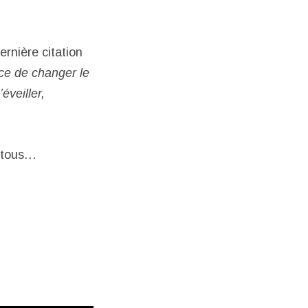
rnière citation
nce de changer le
éveiller,
e tous…