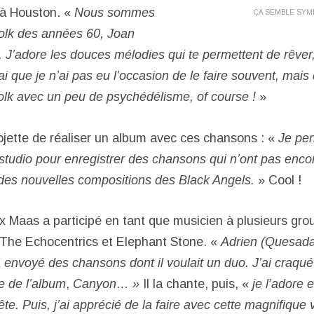
 à Houston. «
Nous sommes
ÇA SEMBLE SYM
folk des années 60, Joan
 J’adore les douces mélodies qui te permettent de rêver,
ai que je n’ai pas eu l’occasion de le faire souvent, mais
folk avec un peu de psychédélisme, of course !
»
rojette de réaliser un album avec ces chansons : «
Je pen
 studio pour enregistrer des chansons qui n’ont pas enc
des nouvelles compositions des Black Angels.
» Cool !
x Maas a participé en tant que musicien à plusieurs gro
 The Echocentrics et Elephant Stone. «
Adrien (Quesada
 envoyé des chansons dont il voulait un duo. J’ai craqué
e de l’album
,
Canyon… »
Il la chante, puis, «
je l’adore et
e. Puis, j’ai apprécié de la faire avec cette magnifique 