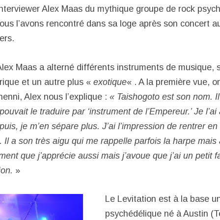
nterviewer Alex Maas du mythique groupe de rock psyc
Nous l’avons rencontré dans sa loge après son concert au
ers.
Alex Maas a alterné différents instruments de musique, s
rique et un autre plus «
exotique
« . A la première vue, on
nenni, Alex nous l’explique :
« Taishogoto est son nom. Il
 pouvait le traduire par ‘instrument de l’Empereur.’ Je l’a
uis, je m’en sépare plus. J’ai l’impression de rentrer e
. Il a son très aigu qui me rappelle parfois la harpe mais 
ment que j’apprécie aussi mais j’avoue que j’ai un petit 
ion.
»
Le Levitation est à la base un
psychédélique né à Austin (T