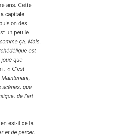
tre ans. Cette
a capitale
mpulsion des
st un peu le
e comme ça. Mais,
sychédélique est
 joué que
on
: « C’est
. Maintenant,
s scènes, que
ique, de l’art
en est-il de la
r et de percer.