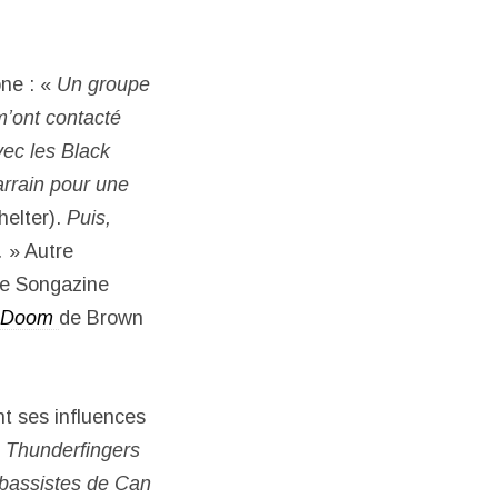
one : «
Un groupe
m’ont contacté
vec les Black
arrain pour une
helter).
Puis,
.
» Autre
ue Songazine
 Doom
de Brown
t ses influences
, Thunderfingers
s bassistes de Can