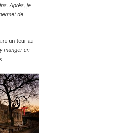
ins. Après, je
 permet de
aire un tour au
 y manger un
x.