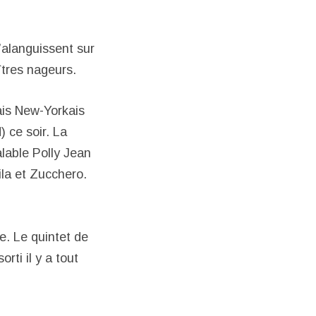
’alanguissent sur
îtres nageurs.
ais New-Yorkais
d
) ce soir. La
alable Polly Jean
ila et Zucchero.
e. Le quintet de
ti il y a tout