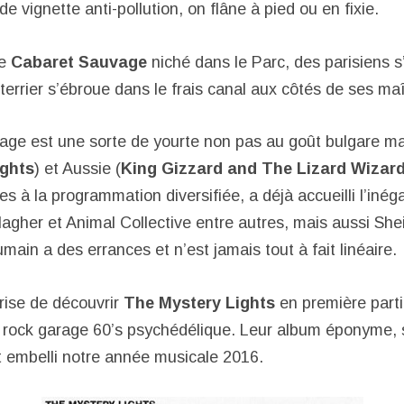
de vignette anti-pollution, on flâne à pied ou en fixie.
le
Cabaret Sauvage
niché dans le Parc, des parisiens s
-terrier s’ébroue dans le frais canal aux côtés de ses ma
ge est une sorte de yourte non pas au goût bulgare m
ights
) et Aussie (
King Gizzard and The Lizard Wizar
es à la programmation diversifiée, a déjà accueilli l’inég
lagher et Animal Collective entre autres, mais aussi She
ain a des errances et n’est jamais tout à fait linéaire.
prise de découvrir
The Mystery Lights
en première parti
 rock garage 60’s psychédélique. Leur album éponyme, sor
it embelli notre année musicale 2016.