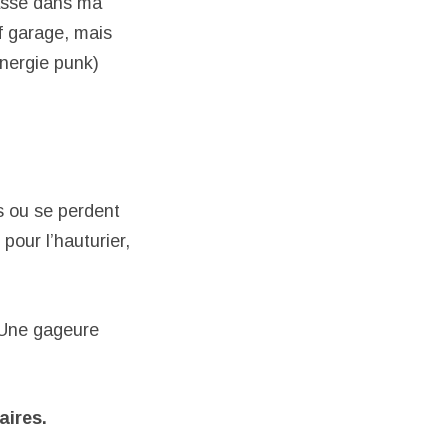
basse dans ma
f garage, mais
énergie punk)
 ou se perdent
pour l’hauturier,
. Une gageure
aires.