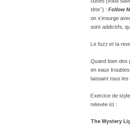
cultes (vous save
tête’’) :
Follow 
on s’insurge ave
sont addictifs, q
Le fuzz et la rev
Quand bien des 
en eaux troubles 
laissant tous les 
Exercice de styl
relevée ici :
The Mystery Lig