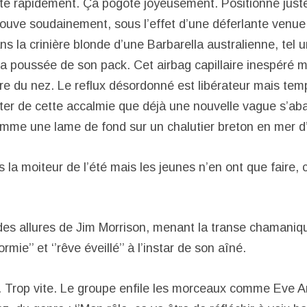
gite rapidement. Ça pogote joyeusement. Positionné just
ouve soudainement, sous l’effet d’une déferlante venue d
s la crinière blonde d’une Barbarella australienne, tel 
la poussée de son pack. Cet airbag capillaire inespéré m
re du nez. Le reflux désordonné est libérateur mais temp
iter de cette accalmie que déjà une nouvelle vague s’ab
omme une lame de fond sur un chalutier breton en mer d’
 la moiteur de l’été mais les jeunes n’en ont que faire, 
es allures de Jim Morrison, menant la transe chamaniq
mie’’ et ‘’rêve éveillé’’ à l’instar de son aîné.
te. Trop vite. Le groupe enfile les morceaux comme Eve A