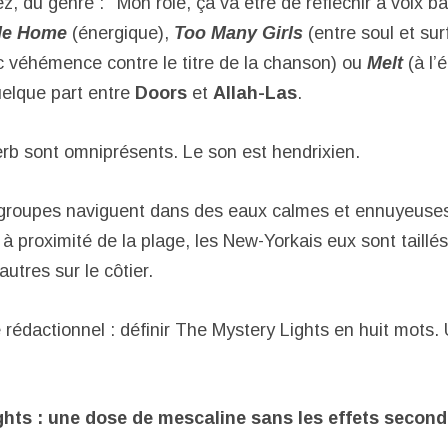
z, du genre : ‘’Mon rôle, ça va être de réfléchir à voix 
Me Home
(énergique),
Too Many Girls
(entre soul et sur
c véhémence contre le titre de la chanson) ou
Melt
(à l’
uelque part entre
Doors
et
Allah-Las
.
erb sont omniprésents. Le son est hendrixien.
groupes naviguent dans des eaux calmes et ennuyeuses
à proximité de la plage, les New-Yorkais eux sont taillés 
autres sur le côtier.
e rédactionnel : définir The Mystery Lights en huit mots
hts : une dose de mescaline sans les effets second