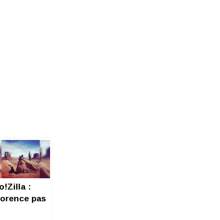
!Zilla :
lorence pas
ance