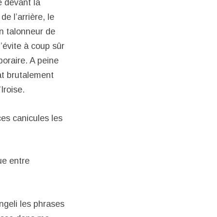
e devant la
e l’arrière, le
un talonneur de
’évite à coup sûr
oraire. A peine
at brutalement
Iroise.
ces canicules les
ue entre
ngeli les phrases