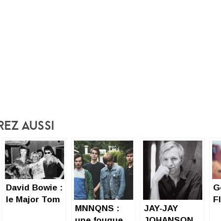
rez Aussi
David Bowie :
Go
le Major Tom
F
MNNQNS :
JAY-JAY
ne répond
r
une fougue
JOHANSON