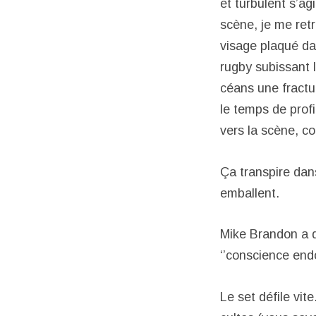
et turbulent s’a
scène, je me retr
visage plaqué dan
rugby subissant 
céans une fractu
le temps de prof
vers la scène, c
Ça transpire dans
emballent.
Mike Brandon a d
‘’conscience endor
Le set défile vi