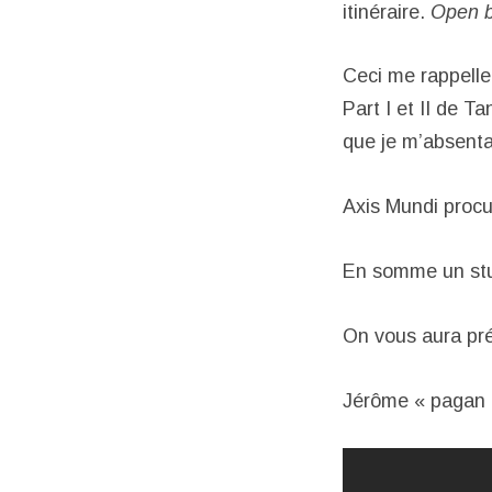
itinéraire.
Open 
Ceci me rappelle 
Part I et II de 
que je m’absenta
Axis Mundi proc
En somme un stup
On vous aura p
Jérôme « pagan 