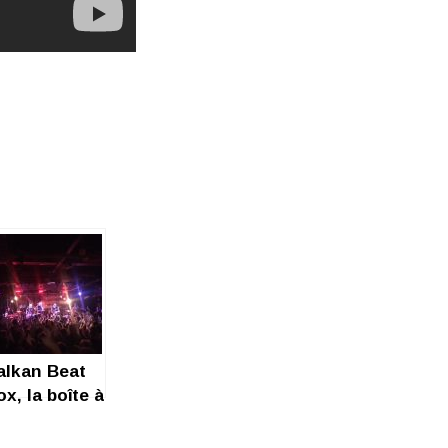
alkan Beat
x, la boîte à
ythmes qui
épote