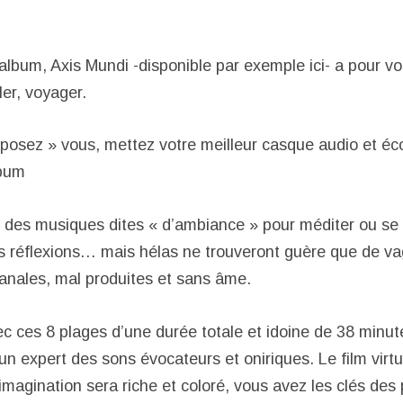
 album, Axis Mundi -disponible par exemple ici- a pour v
ller, voyager.
« posez » vous, mettez votre meilleur casque audio et é
lbum
t des musiques dites « d’ambiance » pour méditer ou se r
urs réflexions… mais hélas ne trouveront guère que de v
anales, mal produites et sans âme.
c ces 8 plages d’une durée totale et idoine de 38 minut
un expert des sons évocateurs et oniriques. Le film virt
magination sera riche et coloré, vous avez les clés des 