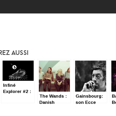
rez Aussi
Infiné
Explorer #2 :
The Wands :
Gainsbourg:
B
space ship,
Danish
son Ecce
Bo
space trip
cosmic trip !
Homo, trip
r
d’ego.
d