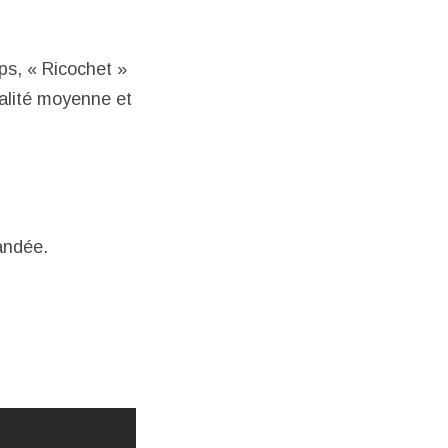
mps, « Ricochet »
ualité moyenne et
andée.