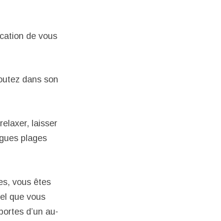
ocation de vous
coutez dans son
elaxer, laisser
agues plages
es, vous êtes
uel que vous
portes d’un au-