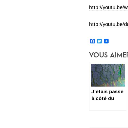
http://youtu.be
http://youtu.be
Facebook
Twitter
Vous Aime
J’étais passé
à côté du
premier
album d’ALT
J !