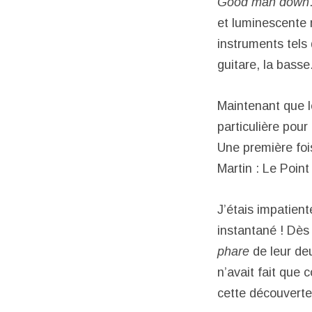
Good man down
et luminescente m
instruments tels 
guitare, la bass
Maintenant que l
particulière pour
Une première foi
Martin : Le Poin
J’étais impatient
instantané ! Dès
phare
de leur deu
n’avait fait que
cette découverte,