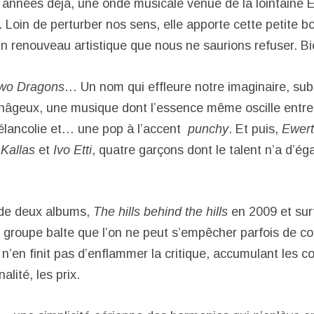
années déjà, une onde musicale venue de la lointaine E
 Loin de perturber nos sens, elle apporte cette petite bo
n renouveau artistique que nous ne saurions refuser. Bie
Two Dragons
… Un nom qui effleure notre imaginaire, subt
nâgeux, une musique dont l’essence même oscille entre
élancolie et… une pop à l’accent
punchy
. Et puis,
Ewert
 Kallas
et
Ivo Etti
, quatre garçons dont le talent n’a d’éga
e de deux albums,
The hills behind the hills
en 2009 et sur
 groupe balte que l’on ne peut s’empêcher parfois de c
n’en finit pas d’enflammer la critique, accumulant les co
nalité, les prix.