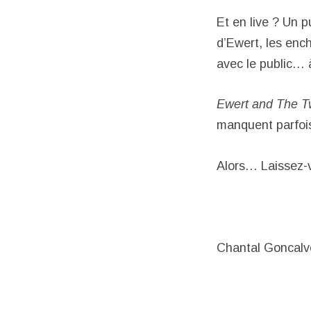
Et en live ? Un p
d’Ewert, les enc
avec le public… à
Ewert and The 
manquent parfois
Alors… Laissez-v
Chantal Goncalv