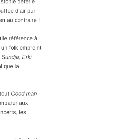
stonie déferle
uffée d’air pur,
n au contraire !
ile référence à
 un folk empreint
 Sundja
,
Erki
l que la
tout
Good man
omparer aux
ncerts, les