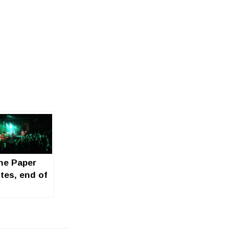
he Paper
ites, end of
he tour