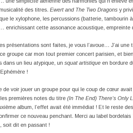
… une simplicité aérienne des harmonies qui n’enlève en
usicalité des titres.
Ewert and The Two Dragons
y priv
que le xylophone, les percussions (batterie, tambourin à
e… enrichissant cette assonance acoustique, empreinte 
es présentations sont faites, je vous l’avoue… J’ai une 
 ce groupe car mon tout premier concert parisien, et bien
s dans un lieu atypique, un
squat artistique
en bordure d
t Ephémère !
e de voir jouer un groupe pour qui le coup de cœur avait
 les premières notes du titre
(In The End) There’s Only 
xième album, l’effet avait été immédiat ! Et le reste d
 confirmer ce nouveau penchant. Merci au label bordelais
 soit dit en passant !