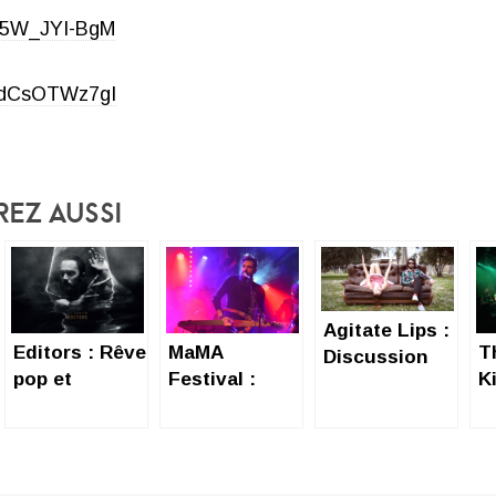
/w5W_JYI-BgM
/ddCsOTWz7gI
rez Aussi
Agitate Lips :
Editors : Rêve
MaMA
T
Discussion
pop et
Festival :
K
musicale
expérimental
Virée
t
dans un
musicale
bistrot
nocturne à
Paris