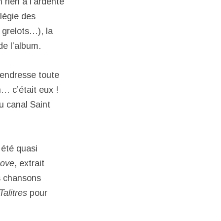
 rien à l’ardente
ilégie des
 grelots…), la
de l’album.
tendresse toute
… c’était eux !
u canal Saint
 été quasi
Love
, extrait
es chansons
Talitres
pour