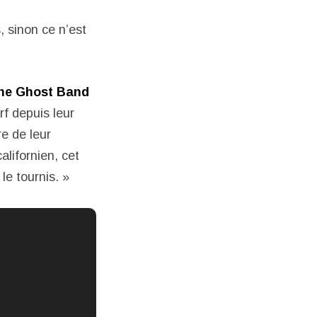
, sinon ce n’est
The Ghost Band
rf depuis leur
re de leur
lifornien, cet
le tournis. »