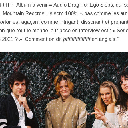
tiff ? Album à venir = Audio Drag For Ego Slobs, qui sor
l Mountain Records. Ils sont 100% « pas comme les autr
avior
est agaçant comme intrigant, dissonant et prenant.
on que tout le monde leur pose en interview est : « Seri
e 2021 ? ». Comment on dit
pfffffffffffffffff
en anglais ?