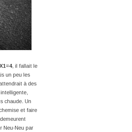
X1=4
, il fallait le
is un peu les
attendrait à des
ntelligente,
us chaude. Un
chemise et faire
x demeurent
ur Neu-Neu par