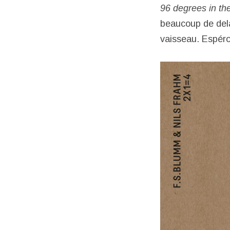
96 degrees in th
beaucoup de delay
vaisseau. Espér