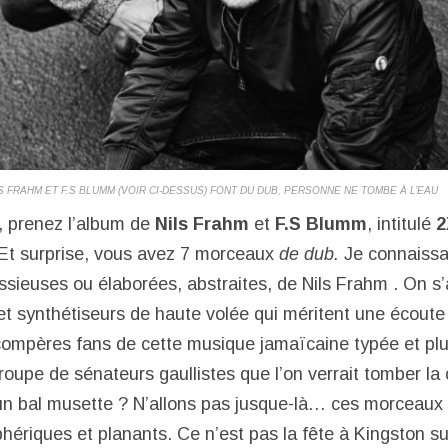
S FRAHM ET F.S BLUMM (VOIR CI-DESSUS) FONT DU DUB, PERSONNE NE TOMBE À L’EAU
, prenez l’album de
Nils Frahm
et
F.S Blumm
, intitulé
2
! Et surprise, vous avez 7 morceaux
de dub.
Je connaissa
ssieuses ou élaborées, abstraites, de Nils Frahm . On s’
t synthétiseurs de haute volée qui méritent une écoute i
compères fans de cette musique jamaïcaine typée et pl
upe de sénateurs gaullistes que l’on verrait tomber la 
 un bal musette ? N’allons pas jusque-là… ces morceau
hériques et planants. Ce n’est pas la fête à Kingston s