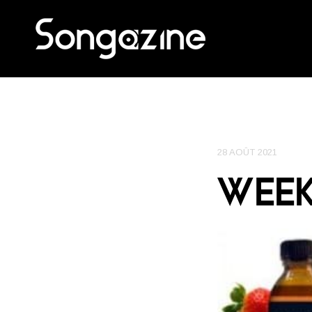
28 AOÛT 2021
WEE