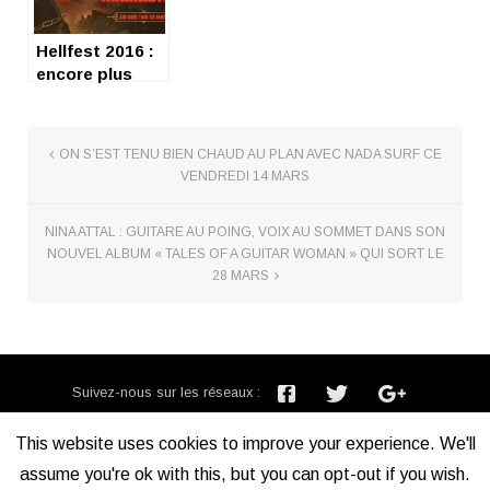
Hellfest 2016 :
encore plus
fort !
ON S’EST TENU BIEN CHAUD AU PLAN AVEC NADA SURF CE
VENDREDI 14 MARS
NINA ATTAL : GUITARE AU POING, VOIX AU SOMMET DANS SON
NOUVEL ALBUM « TALES OF A GUITAR WOMAN » QUI SORT LE
28 MARS
Suivez-nous sur les réseaux :
Inscription newsletter :
This website uses cookies to improve your experience. We'll
assume you're ok with this, but you can opt-out if you wish.