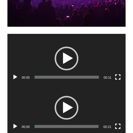
Lecteur
vidéo
00:00
00:11
Lecteur
vidéo
00:00
00:21