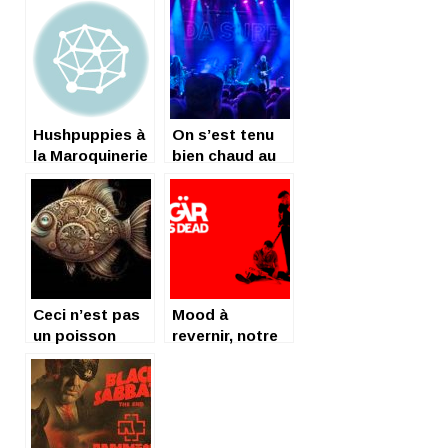
Hushpuppies à
On s’est tenu
la Maroquinerie
bien chaud au
Plan avec Nada
Surf ce
vendredi 14
mars
Ceci n’est pas
Mood à
un poisson
revernir, notre
d’Avril
ordonnance