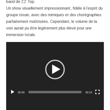
band de ZZ Top.
Un show visuellement impressionnant, fidèle à l’esprit du
groupe texan, avec des mimiques et des chorégraphies
parfaitement maîtrisées. Cependant, le volume de la
voix aurait pu être légèrement plus élevé pour une
immersion totale.
Lecteur
vidéo
00:00
00:10
Lecteur
vidéo