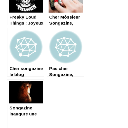
Freaky Loud
Cher Môssieur
Things : Joyeux
Songazine,
Anniversaire !
Cher songazine
Pas cher
le blog
Songazine,
Songazine
inaugure une
série de vidéos
! (let’s rock,