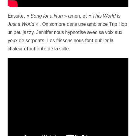
Ensuite, «
Song for a Nun
» amen, et «
This World Is
Just a World
» . On sombre dans une ambiance Trip Hop
un peu jazzy. Jennifer nous hypnotise avec sa voix aux
yeux de serpents. Les frissons nous font oublier la
chaleur étouffante de la salle.