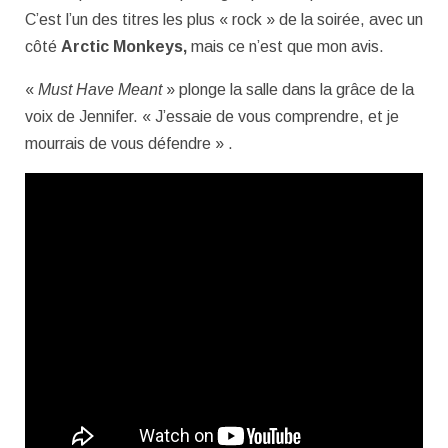
C’est l’un des titres les plus « rock » de la soirée, avec un
côté
Arctic Monkeys,
mais ce n’est que mon avis.
«
Must Have Meant
» plonge la salle dans la grâce de la
voix de Jennifer. « J’essaie de vous comprendre, et je
mourrais de vous défendre » .