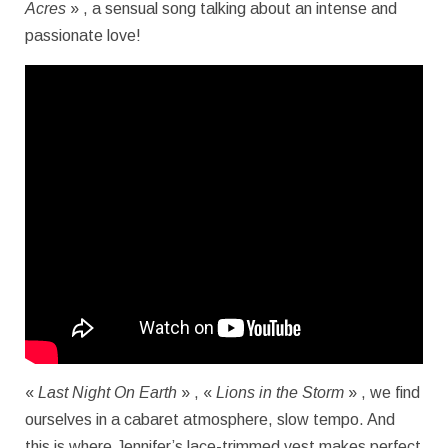
Acres
» , a sensual song talking about an intense and
passionate love!
«
Last Night On Earth
» , «
Lions in the Storm
» , we find
ourselves in a cabaret atmosphere, slow tempo. And
this is where Jennifer’s lace-trimmed vest makes perfect