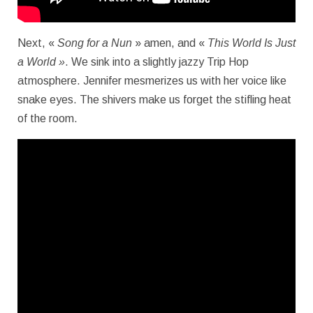
Next, «
Song for a Nun
» amen, and «
This World Is Just
a World »
. We sink into a slightly jazzy Trip Hop
atmosphere. Jennifer mesmerizes us with her voice like
snake eyes. The shivers make us forget the stifling heat
of the room.