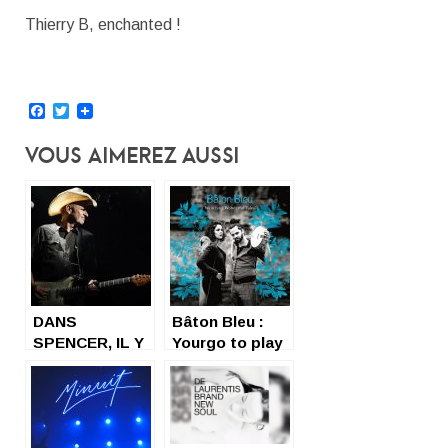
Thierry B, enchanted !
Facebook
Twitter
Vous Aimerez Aussi
DANS
Bâton Bleu :
SPENCER, IL Y
Yourgo to play
A DE LA MAGIE
(de l’attention
(PART 2)
en milieu 2.0)