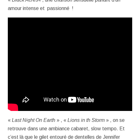
amour intense et passionné !
«
Last Night On Earth
» , «
Lions in th Storm
» , on se
retrouve dans une ambiance cabaret, slow tempo. Et
c’est là que le gilet entouré de dentelles de Jennifer