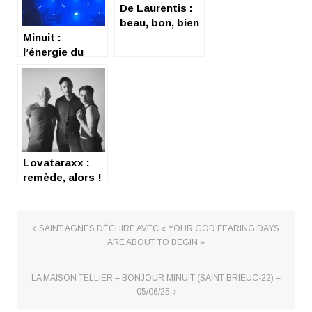
De Laurentis :
beau, bon, bien
Minuit :
l’énergie du
groove
Lovataraxx :
remède, alors !
SAINT AGNES DÉCHIRE AVEC « YOUR GOD FEARING DAYS
ARE ABOUT TO BEGIN »
LA MAISON TELLIER – BONJOUR MINUIT (SAINT BRIEUC-22) –
05/06/25