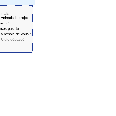
nimals
 Animals le projet
ris 87
ances pas, tu …
 a besoin de vous !
 Ulule dépassé !