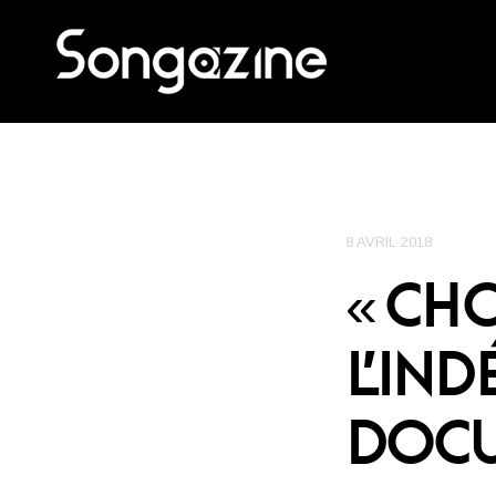
8 AVRIL 2018
« CH
L’IN
DOCU