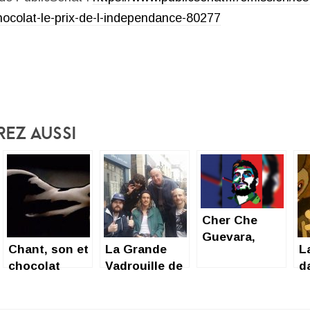
hocolat-le-prix-de-l-independance-80277
rez Aussi
Cher Che
Guevara,
Chant, son et
La Grande
La
chocolat
Vadrouille de
d
Chocolat
p
c