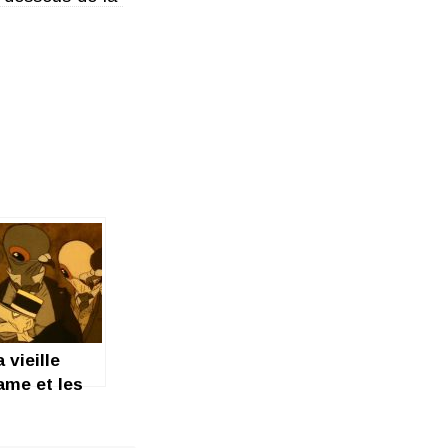
 vieille
ame et les
igeons :
auchemar