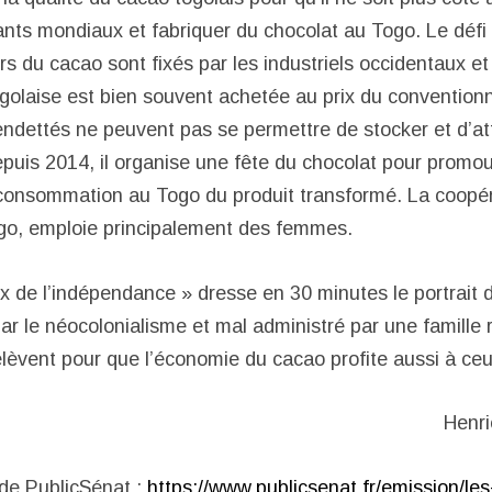
nts mondiaux et fabriquer du chocolat au Togo. Le défi e
rs du cacao sont fixés par les industriels occidentaux et
ogolaise est bien souvent achetée au prix du conventionn
endettés ne peuvent pas se permettre de stocker et d’a
epuis 2014, il organise une fête du chocolat pour promou
a consommation au Togo du produit transformé. La coopéra
go, emploie principalement des femmes.
ix de l’indépendance » dresse en 30 minutes le portrait 
par le néocolonialisme et mal administré par une famille
lèvent pour que l’économie du cacao profite aussi à ceux
Henri
e de PublicSénat :
https://www.publicsenat.fr/emission/le