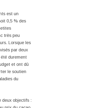
nts est un
soit 0,5 % des
etites
c très peu
urs. Lorsque les
ivisés par deux
t été durement
udget et ont dû
ter le soutien
aladies du
e deux objectifs :
 au prix du cacao