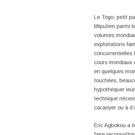
Le Togo, petit pa
lilliputien parmi
volumes mondiaux
exploitations fa
concurrentielles
cours mondiaux d
en quelques mois
touchées, beauco
hypothéquer leurs
technique nécess
cacaoyer ou à d’
Éric Agbokou a tr
faire reconnaître