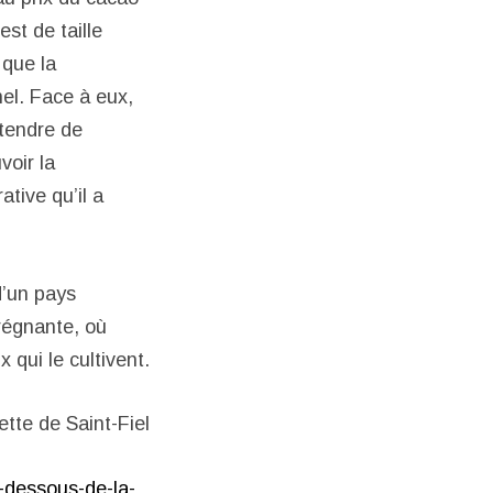
st de taille
 que la
el. Face à eux,
ttendre de
voir la
tive qu’il a
d’un pays
 régnante, où
 qui le cultivent.
ette de Saint-Fiel
s-dessous-de-la-