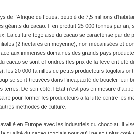
ys de l’Afrique de l’ouest peuplé de 7,5 millions d’habita
 les géants du cacao. Il en produit 25 000 tonnes par an, 
. La culture togolaise du cacao se caractérise par de p
miliales (2 hectares en moyenne), non mécanisées et don
 face aux immenses domaines des grands pays producte
u cacao se sont effondrés (les prix de la fève ont été d
), les 20 000 familles de petits producteurs togolais on
up se sont trouvées dans l’incapacité de boucler leur b
 terres. De son côté, l’État n’est pas en mesure d’appor
aire pour former les producteurs à la lutte contre les m
autres méthodes de culture.
availlé en Europe avec les industriels du chocolat. Il vis
 la qualité du cacao togolais pour qu’il ne soit plus coté