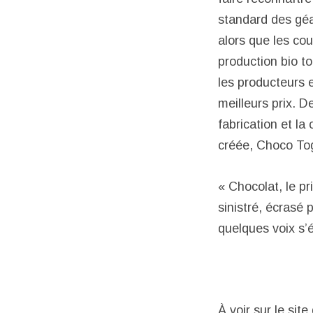
standard des géa
alors que les cou
production bio t
les producteurs 
meilleurs prix. D
fabrication et l
créée, Choco To
« Chocolat, le pr
sinistré, écrasé 
quelques voix s’é
À voir sur le sit