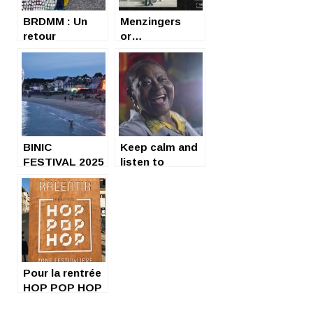
BRDMM : Un
Menzingers
retour
or…
saisissant
BINIC
Keep calm and
FESTIVAL 2025
listen to
(1)
Calypso Rose !
Pour la rentrée
HOP POP HOP
donne le ton