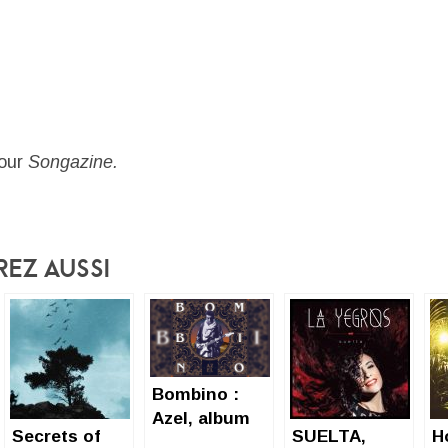
pour
Songazine.
rez Aussi
Bombino :
Azel, album
Secrets of
SUELTA,
H
solaire