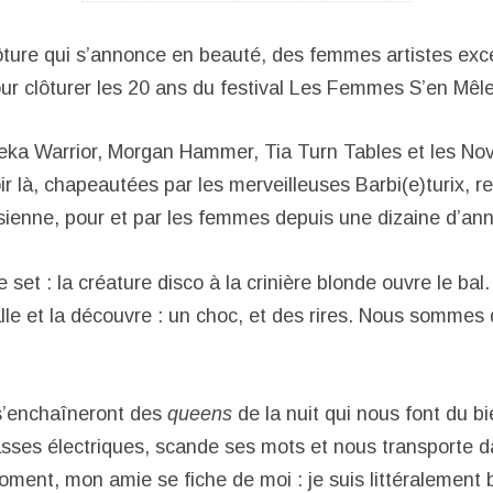
ôture qui s’annonce en beauté, des femmes artistes exc
pour clôturer les 20 ans du festival Les Femmes S’en Mêl
eka Warrior, Morgan Hammer, Tia Turn Tables et les No
ir là, chapeautées par les merveilleuses Barbi(e)turix, re
sienne, pour et par les femmes depuis une dizaine d’an
 set : la créature disco à la crinière blonde ouvre le bal.
alle et la découvre : un choc, et des rires. Nous sommes
 s’enchaîneront des
queens
de la nuit qui nous font du b
asses électriques, scande ses mots et nous transporte 
ment, mon amie se fiche de moi : je suis littéralement