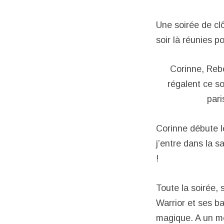
Une soirée de cl
soir là réunies 
Corinne, Reb
régalent ce so
pari
Corinne débute le
j’entre dans la s
!
Toute la soirée,
Warrior et ses b
magique. A un mo