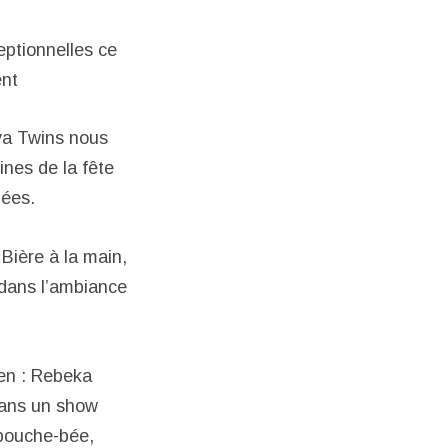
eptionnelles ce
ent
va Twins nous
ines de la fête
nées.
 Bière à la main,
 dans l’ambiance
ien : Rebeka
dans un show
 bouche-bée,