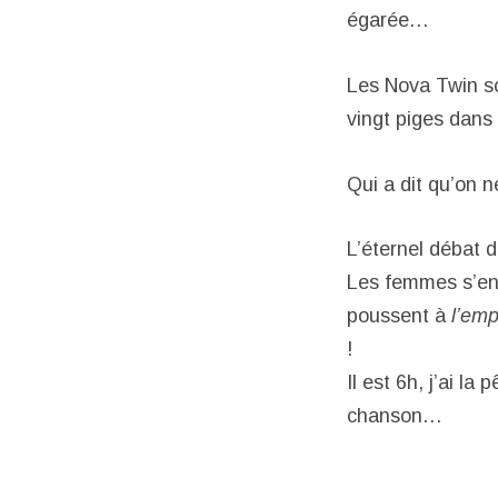
égarée…
Les Nova Twin so
vingt piges dans 
Qui a dit qu’on n
L’éternel débat d
Les femmes s’en 
poussent à
l’em
!
Il est 6h, j’ai la
chanson…