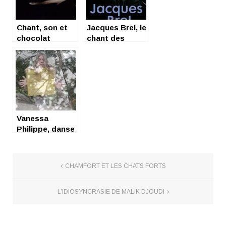
Chant, son et
Jacques Brel, le
chocolat
chant des
poèmes
Vanessa
Philippe, danse
cheveux en
mouvements et
chant au vent
CHAMFORT ET LES CHATS FORTS
L’IDIOSYNCRASIE DE MALIK DJOUDI