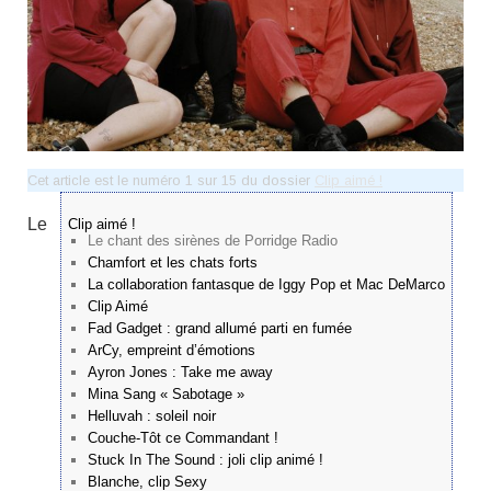
Cet article est le numéro 1 sur 15 du dossier
Clip aimé !
Le
Clip aimé !
Le chant des sirènes de Porridge Radio
Chamfort et les chats forts
La collaboration fantasque de Iggy Pop et Mac DeMarco
Clip Aimé
Fad Gadget : grand allumé parti en fumée
ArCy, empreint d’émotions
Ayron Jones : Take me away
Mina Sang « Sabotage »
Helluvah : soleil noir
Couche-Tôt ce Commandant !
Stuck In The Sound : joli clip animé !
Blanche, clip Sexy