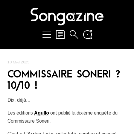
10 MAI 2025
COMMISSAIRE SONERI ?
10/10 !
Dix, déjà…
Les éditions
Agullo
ont publié la dixième enquête du
Commissaire Soneri.
C’est «
L’Autre Loi
», polar futé, sombre et nuancé,