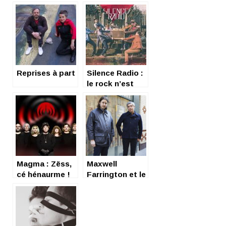
Reprises à part
Silence Radio :
le rock n’est
pas si mort
Magma : Zëss,
Maxwell
cé hénaurme !
Farrington et le
Super Homard
en mode Palace
(again)