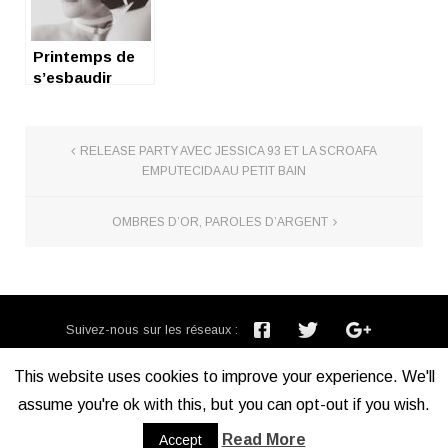
Printemps de
s’esbaudir
#musik
RELEASE PARTY AVEC JESSICA 93 ET LA SCROAFA
EMPUTECIDA AU PETIT BAIN
OMBRES D’OR, PAROLES D’ARGENT
Suivez-nous sur les réseaux :
Inscription newsletter :
This website uses cookies to improve your experience. We'll
assume you're ok with this, but you can opt-out if you wish.
Mentions légales
Read More
Accept